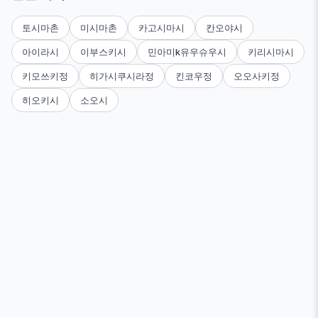
토시마촌
미시마촌
카고시마시
칸오야시
아이라시
이부스키시
민아미k유우슈우시
키리시마시
키모쓰키정
히가시쿠시라정
킨코우정
오오사키정
히오키시
소오시