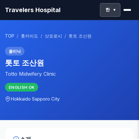
Travelers Hospital
한
▼
TOP
/
홋카이도
/
삿포로시
/
톳토 조산원
클리닉
톳토 조산원
Totto Midwifery Clinic
ENGLISH
OK
Hokkaido
Sapporo City