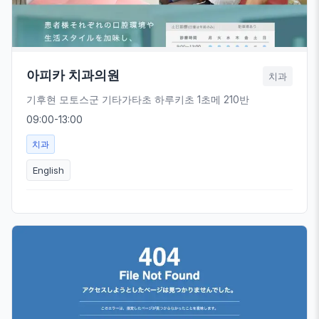
아피카 치과의원
치과
기후현 모토스군 기타가타초 하루키초 1초메 210반
09:00-13:00
치과
English