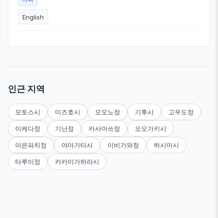
English
인근 지역
모토스시
미즈호시
오오노정
기후시
고우도정
이케다정
기난정
카사마쓰정
오오가키시
아은파치정
야마가타시
이비가와정
하시마시
타루이정
카카미가하라시