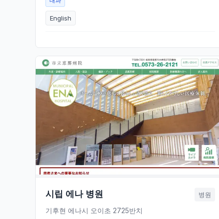
내과
English
시립 에나 병원
병원
기후현 에나시 오이초 2725반치