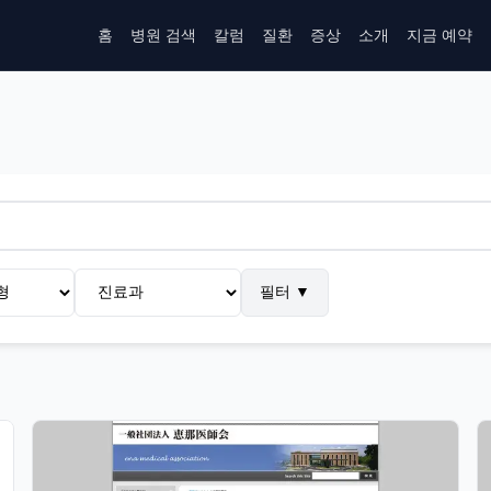
홈
병원 검색
칼럼
질환
증상
소개
지금 예약
필터
▼