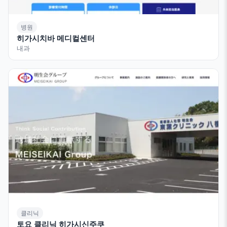
병원
히가시치바 메디컬센터
내과
클리닉
토요 클리닉 히가시신주쿠