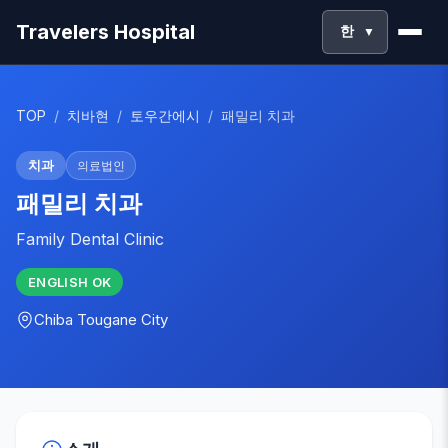
Travelers Hospital
한
▼
TOP
/
치바현
/
토우간에시
/
패밀리 치과
치과
의료법인
패밀리 치과
Family Dental Clinic
ENGLISH
OK
Chiba
Tougane City