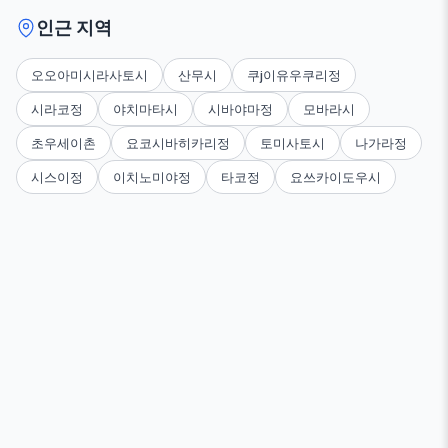
인근 지역
오오아미시라사토시
산무시
쿠j이유우쿠리정
시라코정
야치마타시
시바야마정
모바라시
초우세이촌
요코시바히카리정
토미사토시
나가라정
시스이정
이치노미야정
타코정
요쓰카이도우시