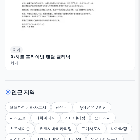
치과
야히로 프라이빗 덴탈 클리닉
치과
인근 지역
오오아미시라사토시
산무시
쿠j이유우쿠리정
시라코정
야치마타시
시바야마정
모바라시
초우세이촌
요코시바히카리정
토미사토시
나가라정
시스이정
이치노미야정
타코정
요쓰카이도우시