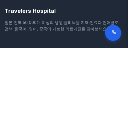
Travelers Hospital
일본 전역 50,000개 이상의 병원·클리닉을 지역·진료과·언어별로
검색. 한국어, 영어, 중국어 가능한 의료기관을 찾아보세요.
사이트
법적 정보
홈
이용약관
병원 검색
개인정보처리방침
칼럼
면책조항
질환
증상