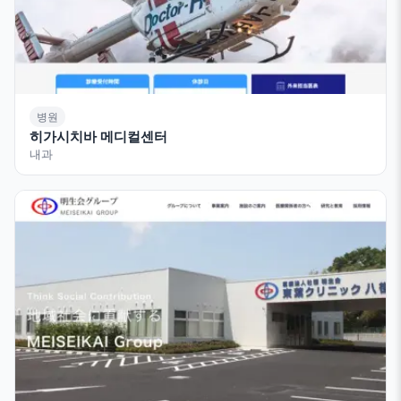
병원
히가시치바 메디컬센터
내과