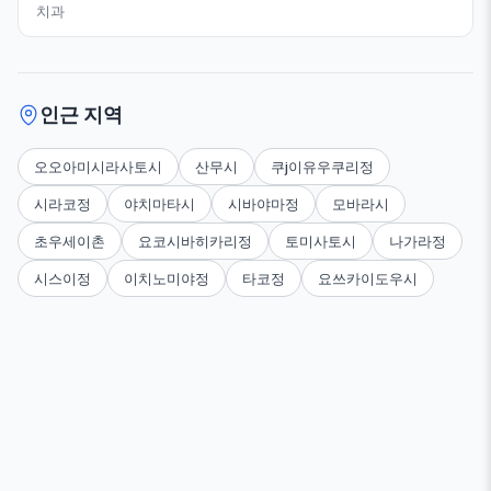
치과
인근 지역
오오아미시라사토시
산무시
쿠j이유우쿠리정
시라코정
야치마타시
시바야마정
모바라시
초우세이촌
요코시바히카리정
토미사토시
나가라정
시스이정
이치노미야정
타코정
요쓰카이도우시