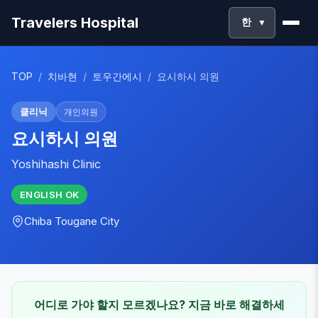
Travelers Hospital
한
▼
TOP
/
치바현
/
토우간에시
/
요시하시 의원
클리닉
개인의원
요시하시 의원
Yoshihashi Clinic
ENGLISH
OK
Chiba
Tougane City
어디로 가야 할지 모르겠나요? 지금 바로 해결하세