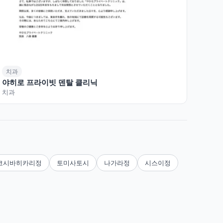
치과
야히로 프라이빗 덴탈 클리닉
치과
코시바히카리정
토미사토시
나가라정
시스이정