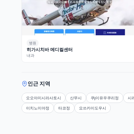
병원
히가시치바 메디컬센터
내과
인근 지역
오오아미시라사토시
산무시
쿠j이유우쿠리정
시
이치노미야정
타코정
요쓰카이도우시