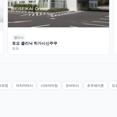
클리닉
토요 클리닉 히가시신주쿠
외과
라코정
야치마타시
시바야마정
모바라시
초우세이촌
요