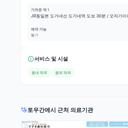
가까운 역 1
JR동일본 도가네선 도가네역 도보 30분 / 오자가이케
예약 가능
불가
서비스 및 시설
원내 약국
원외 약국
토우간에시 근처 의료기관