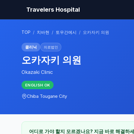
Travelers Hospital
TOP
/
치바현
/
토우간에시
/
오카자키 의원
클리닉
의료법인
오카자키 의원
Okazaki Clinic
ENGLISH
OK
Chiba
Tougane City
어디로 가야 할지 모르겠나요? 지금 바로 해결하