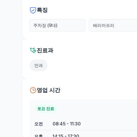
특징
주차장 (9대)
배리어프리
진료과
안과
영업 시간
토요 진료
08:45
-
11:30
오전
14:15
-
17:30
오후