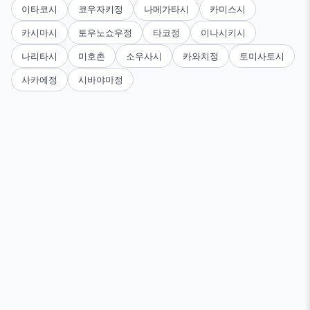
이타코시
코우자키정
나메가타시
카미스시
카시마시
토우노쇼우정
타코정
이나시키시
나리타시
미호촌
소우사시
카와치정
토미사토시
사카에정
시바야마정