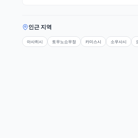
인근 지역
아사히시
토우노쇼우정
카미스시
소우사시