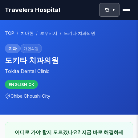
Travelers Hospital
한
▼
TOP
/
치바현
/
초우시시
/
도키타 치과의원
치과
개인의원
도키타 치과의원
Tokita Dental Clinic
ENGLISH
OK
Chiba
Choushi City
어디로 가야 할지 모르겠나요? 지금 바로 해결하세