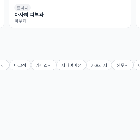
클리닉
아사히 피부과
피부과
시시
타코정
카미스시
시바야마정
카토리시
산무시