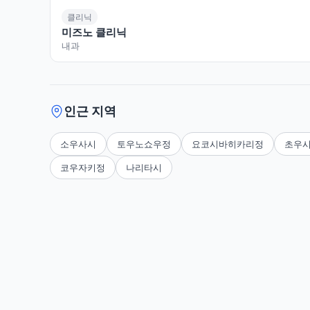
클리닉
미즈노 클리닉
내과
인근 지역
소우사시
토우노쇼우정
요코시바히카리정
초우
코우자키정
나리타시