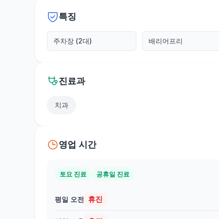
특징
주차장 (2대)
배리어프리
진료과
치과
영업 시간
토요 진료
공휴일 진료
휴진
평일 오전