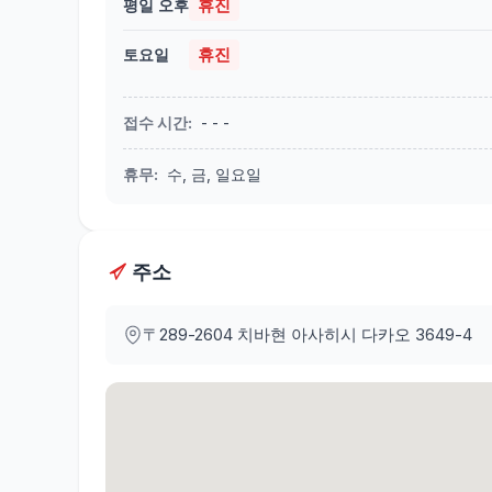
휴진
평일 오후
휴진
토요일
접수 시간
:
- - -
휴무
:
수, 금, 일요일
주소
〒289-2604
치바현 아사히시 다카오 3649-4