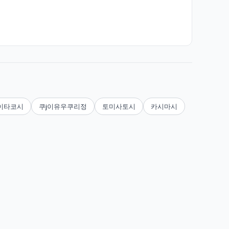
이타코시
쿠j이유우쿠리정
토미사토시
카시마시