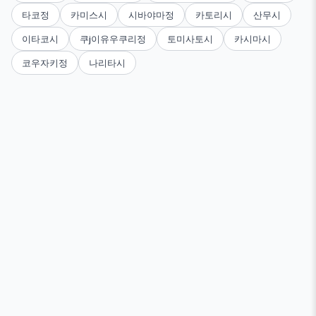
타코정
카미스시
시바야마정
카토리시
산무시
이타코시
쿠j이유우쿠리정
토미사토시
카시마시
코우자키정
나리타시