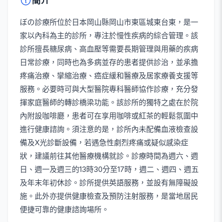
簡介
ぼの診療所位於日本岡山縣岡山市東區城東台東，是一
家以內科為主的診所，專注於慢性疾病的綜合管理。該
診所擅長糖尿病、高血壓等需要長期管理與用藥的疾病
日常診療，同時也為多病並存的患者提供診治，並承擔
疼痛治療、攣縮治療、癌症緩和醫療及居家療養支援等
服務。必要時可與大型醫院專科醫師協作診療，充分發
揮家庭醫師的轉診橋梁功能。該診所的獨特之處在於院
內附設咖啡廳，患者可在享用咖啡或紅茶的輕鬆氛圍中
進行健康諮詢。須注意的是，診所內未配備血液檢查設
備及X光診斷設備，若遇急性劇烈疼痛或疑似感染症
狀，建議前往其他醫療機構就診。診療時間為週六、週
日、週一及週三的13時30分至17時，週二、週四、週五
及年末年初休診。診所提供英語服務，並設有無障礙設
施。此外亦提供健康檢查及預防注射服務，是當地居民
便捷可靠的健康諮詢場所。