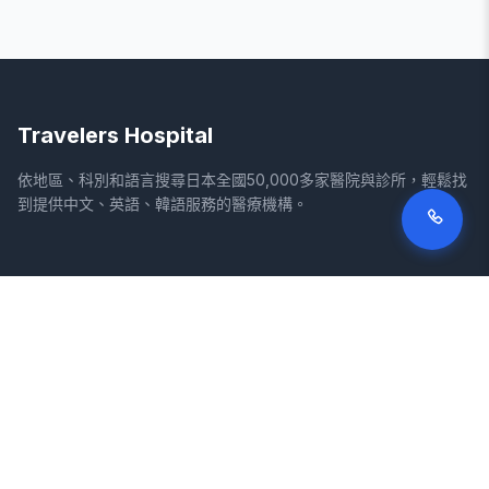
Travelers Hospital
依地區、科別和語言搜尋日本全國50,000多家醫院與診所，輕鬆找
到提供中文、英語、韓語服務的醫療機構。
網站
法律資訊
首頁
服務條款
搜尋醫院
隱私權政策
專欄
免責聲明