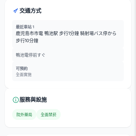
交通方式
最近車站 1
鹿児島市市電 鴨池駅 步行1分鐘 騎射場バス停から
步行10分鐘
鴨池電停前すぐ
可預約
全面實施
服務與設施
院外藥局
全面禁菸