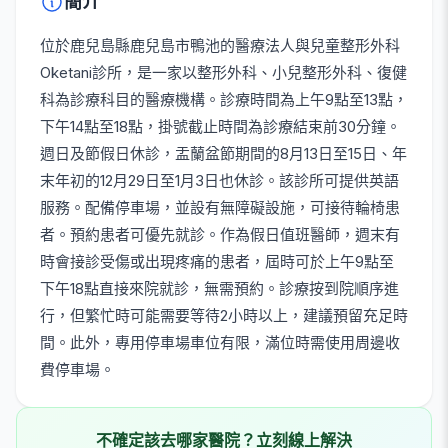
簡介
位於鹿兒島縣鹿兒島市鴨池的醫療法人與兒童整形外科
Oketani診所，是一家以整形外科、小兒整形外科、復健
科為診療科目的醫療機構。診療時間為上午9點至13點，
下午14點至18點，掛號截止時間為診療結束前30分鐘。
週日及節假日休診，盂蘭盆節期間的8月13日至15日、年
末年初的12月29日至1月3日也休診。該診所可提供英語
服務。配備停車場，並設有無障礙設施，可接待輪椅患
者。預約患者可優先就診。作為假日值班醫師，週末有
時會接診受傷或出現疼痛的患者，屆時可於上午9點至
下午18點直接來院就診，無需預約。診療按到院順序進
行，但繁忙時可能需要等待2小時以上，建議預留充足時
間。此外，專用停車場車位有限，滿位時需使用周邊收
費停車場。
不確定該去哪家醫院？立刻線上解決