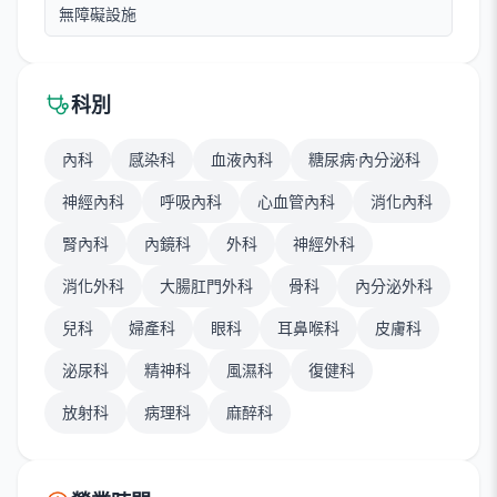
無障礙設施
科別
內科
感染科
血液內科
糖尿病·內分泌科
神經內科
呼吸內科
心血管內科
消化內科
腎內科
內鏡科
外科
神經外科
消化外科
大腸肛門外科
骨科
內分泌外科
兒科
婦產科
眼科
耳鼻喉科
皮膚科
泌尿科
精神科
風濕科
復健科
放射科
病理科
麻醉科