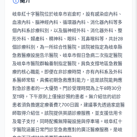
簡介
岐阜紅十字醫院位於岐阜市岩倉町，設有感染症內科、
血液內科、腦神經內科、循環器內科、消化器內科等多
個內科系診療科別，以及腦神經外科、消化器外科、整
形外科、婦產科、精神科、眼科、耳鼻喉科等，共計28
個診療科別，為一所綜合性醫院。該院被指定為岐阜縣
急救醫療設施告示醫院、岐阜市假日急病二次指定醫院
及岐阜市醫院群輪番制指定醫院，肩負支撐地區急救醫
療的核心職能。即便在非診療時間，亦有內科系及外科
系醫師常駐，具備初期急救應對能力，這是該院能夠應
對急診患者的一大優勢。門診受理時間為上午8時30分
至11時，下午原則上僅接診預約患者。無介紹信的初診
患者須負擔選定療養費7,700日圓，建議事先透過家庭醫
師取得介紹信。該院提供英語診療服務，並支援信用卡
及電子支付，同時配備無障礙設施與停車場。岐阜紅十
字醫院涵蓋日常門診至急救應對的廣泛醫療服務，是岐