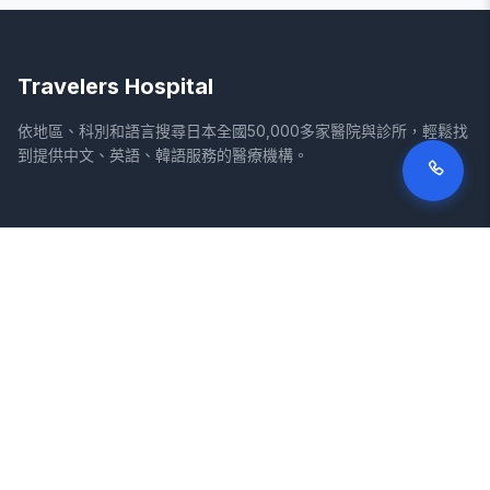
Travelers Hospital
依地區、科別和語言搜尋日本全國50,000多家醫院與診所，輕鬆找
到提供中文、英語、韓語服務的醫療機構。
網站
法律資訊
首頁
服務條款
搜尋醫院
隱私權政策
專欄
免責聲明
疾病