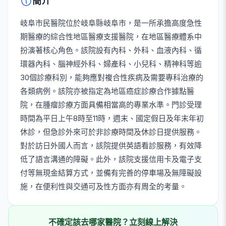
簡介
岐阜市民醫院位於岐阜縣岐阜市，是一所承擔高度急性
期醫療的綜合性地區醫療支援醫院，在地區醫療體系中
扮演著核心角色。該院設有內科、外科、血液內科、循
環器內科、腦神經外科、婦產科、小兒科、精神科等逾
30個診療科別，能夠應對複合性疾病及需要專科治療的
各類病例。該院亦被指定為地區癌症診療合作據點醫
院，在腫瘤診療方面具備相當高的專業水準。門診受理
時間為平日上午8時至11時，週末、國定假日及年末年初
休診，但急診外來可於非診療時間及休診日提供服務。
對於訪日外國人而言，該院提供英語看診服務，有效降
低了語言溝通的障礙。此外，該院支援信用卡及電子支
付等無現金結算方式，並備有完善的停車場及無障礙設
施，在便利性與交通可及性方面亦有周全的考量。
不確定該去哪家醫院？立刻線上解決