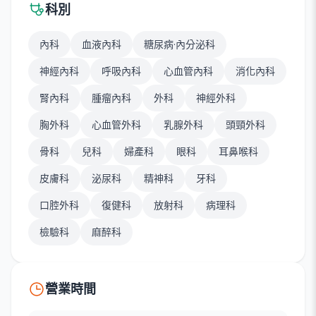
科別
內科
血液內科
糖尿病·內分泌科
神經內科
呼吸內科
心血管內科
消化內科
腎內科
腫瘤內科
外科
神經外科
胸外科
心血管外科
乳腺外科
頭頸外科
骨科
兒科
婦產科
眼科
耳鼻喉科
皮膚科
泌尿科
精神科
牙科
口腔外科
復健科
放射科
病理科
檢驗科
麻醉科
營業時間