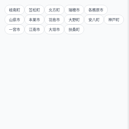
岐南町
笠松町
北方町
瑞穂市
各務原市
山県市
本巣市
羽島市
大野町
安八町
神戸町
一宮市
江南市
大垣市
扶桑町