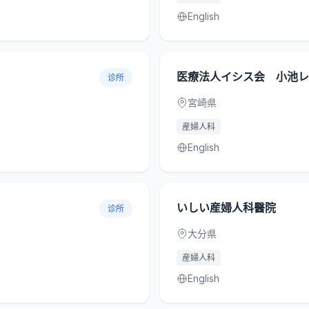
English
医療法人イシス会 小池レ
诊所
宮崎県
産婦人科
English
いしい産婦人科醫院
诊所
大分県
産婦人科
English