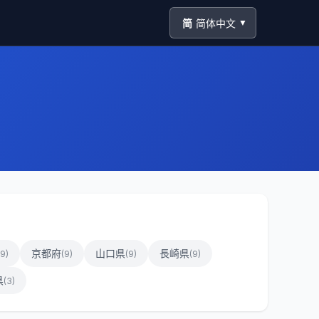
简
简体中文
▼
京都府
山口県
長崎県
9
)
(
9
)
(
9
)
(
9
)
県
(
3
)