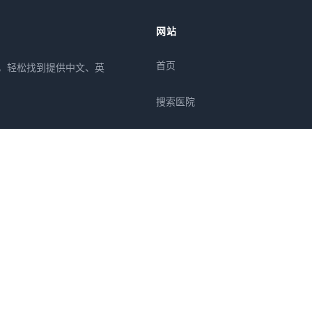
网站
首页
所，轻松找到提供中文、英
搜索医院
专栏
疾病
症状
关于我们