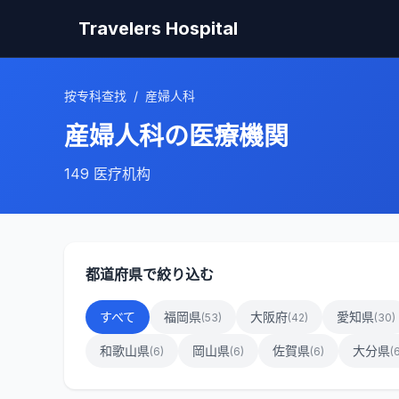
Travelers Hospital
按专科查找
/
産婦人科
産婦人科
の医療機関
149
医疗机构
都道府県で絞り込む
すべて
福岡県
大阪府
愛知県
(
53
)
(
42
)
(
30
)
和歌山県
岡山県
佐賀県
大分県
(
6
)
(
6
)
(
6
)
(