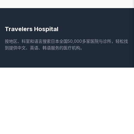
Travelers Hospital
按地区、科室和语言搜索日本全国50,000多家医院与诊所，轻松找
到提供中文、英语、韩语服务的医疗机构。
网站
法律信息
首页
服务条款
搜索医院
隐私政策
专栏
免责声明
疾病