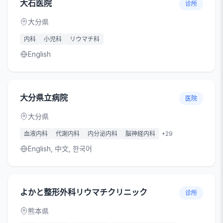
大石医院
诊所
大分県
内科
小児科
リウマチ科
English
大分県立病院
医院
大分県
血液内科
代謝内科
内分泌内科
脳神経内科
+
29
English, 中文, 한국어
よかと整形外科リウマチクリニック
诊所
熊本県