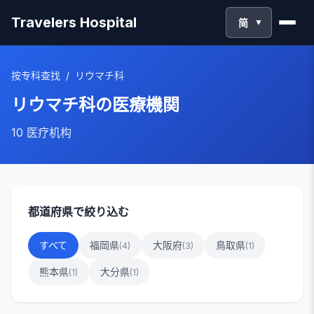
Travelers Hospital
简
▼
按专科查找
/
リウマチ科
リウマチ科
の医療機関
10
医疗机构
都道府県で絞り込む
すべて
福岡県
大阪府
鳥取県
(
4
)
(
3
)
(
1
)
熊本県
大分県
(
1
)
(
1
)