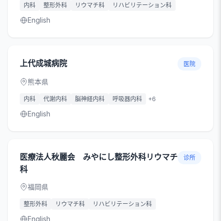
内科
整形外科
リウマチ科
リハビリテーション科
English
上代成城病院
医院
熊本県
内科
代謝内科
脳神経内科
呼吸器内科
+
6
English
医療法人秋麗会 みやにし整形外科リウマチ
诊所
科
福岡県
整形外科
リウマチ科
リハビリテーション科
English