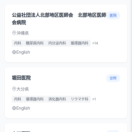
公益社団法人北部地区医師会 北部地区医師
医院
会病院
沖縄県
内科
糖尿病内科
内分泌内科
循環器内科
+
14
English
堀田医院
诊所
大分県
内科
循環器内科
消化器内科
リウマチ科
+
1
English