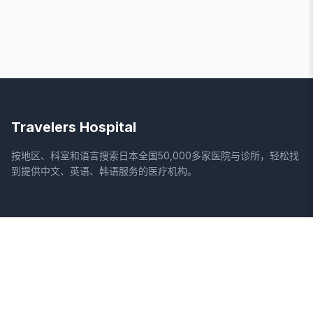
Travelers Hospital
按地区、科室和语言搜索日本全国50,000多家医院与诊所，轻松找
到提供中文、英语、韩语服务的医疗机构。
网站
法律信息
首页
服务条款
搜索医院
隐私政策