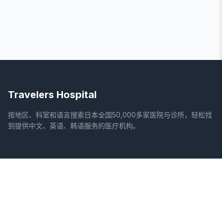
Travelers Hospital
按地区、科室和语言搜索日本全国50,000多家医院与诊所，轻松找
到提供中文、英语、韩语服务的医疗机构。
网站
法律信息
首页
服务条款
搜索医院
隐私政策