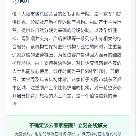
简介
位于大阪市城东区关目的ともよ助产院，是一家专门提
供妊娠、分娩及产后护理的助产机构。由助产士主导运
营，提供以自然分娩为基础的分娩协助，以及孕妇健
检、母乳喂养支持、产后护理等一系列与生育相关的综
合服务。该机构在保持医疗机构专业性的同时，注重营
造家庭般的温馨氛围，为每位客户提供因人而异的细致
护理环境。由于支持英语沟通，对日语交流感到不安的
人士也能放心使用。诊疗时间为平日9时至17时，节假
日、黄金周及年末年初休诊。这家位于大阪市城东区都
市区域、注重助产士个性化护理的机构，对于希望安心
开启分娩育儿旅程的人士而言，是一个值得信赖的选
择。
不确定该去哪家医院？立刻在线解决
无需预约，用您的母语在线咨询医生。处方药可在附近药局领