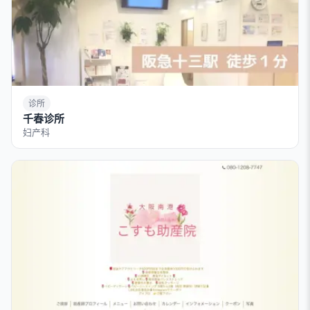
诊所
千春诊所
妇产科