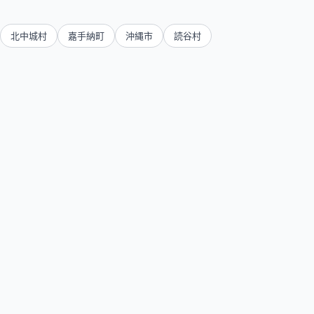
北中城村
嘉手納町
沖縄市
読谷村