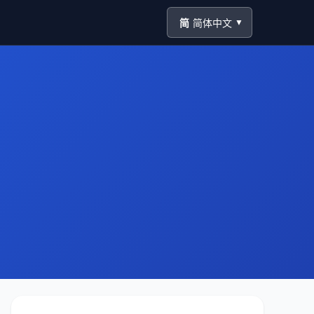
简
简体中文
▼