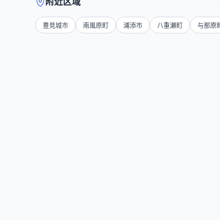
附近区域
豊見城市
南風原町
浦添市
八重瀬町
与那原