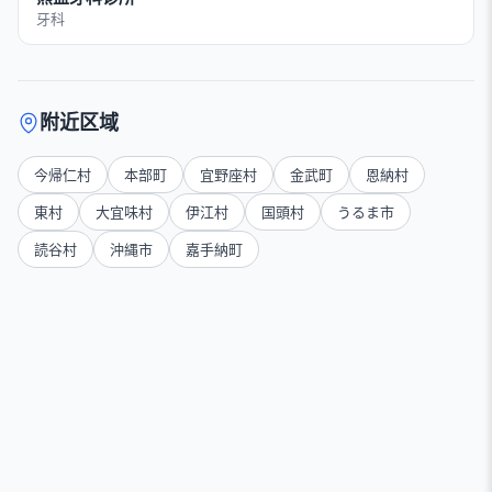
牙科
附近区域
今帰仁村
本部町
宜野座村
金武町
恩納村
東村
大宜味村
伊江村
国頭村
うるま市
読谷村
沖縄市
嘉手納町