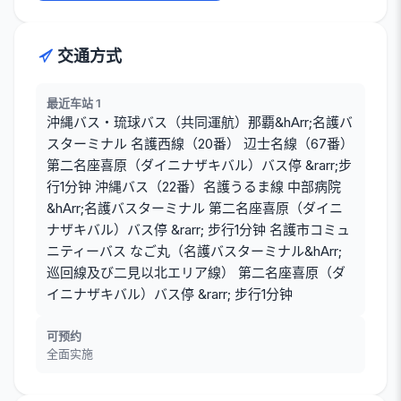
交通方式
最近车站 1
沖縄バス・琉球バス（共同運航）那覇&hArr;名護バ
スターミナル 名護西線（20番） 辺士名線（67番）
第二名座喜原（ダイニナザキバル）バス停 &rarr;步
行1分钟 沖縄バス（22番）名護うるま線 中部病院
&hArr;名護バスターミナル 第二名座喜原（ダイニ
ナザキバル）バス停 &rarr; 步行1分钟 名護市コミュ
ニティーバス なご丸（名護バスターミナル&hArr;
巡回線及び二見以北エリア線） 第二名座喜原（ダ
イニナザキバル）バス停 &rarr; 步行1分钟
可预约
全面实施