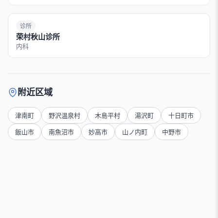
诊所
荣村秋山诊所
内科
附近区域
津南町
野沢温泉村
木島平村
湯沢町
十日町市
飯山市
南魚沼市
妙高市
山ノ内町
中野市