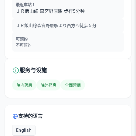
最近车站 1
ＪＲ飯山線 森宮野原駅 步行5分钟
ＪＲ飯山線森宮野原駅より西方へ徒歩５分
可预约
不可预约
服务与设施
院内药房
院外药房
全面禁烟
支持的语言
English