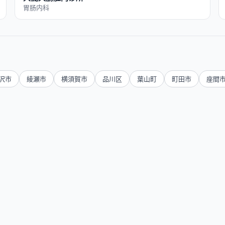
胃肠内科
沢市
綾瀬市
横須賀市
品川区
葉山町
町田市
座間