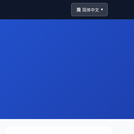
简
简体中文
▼