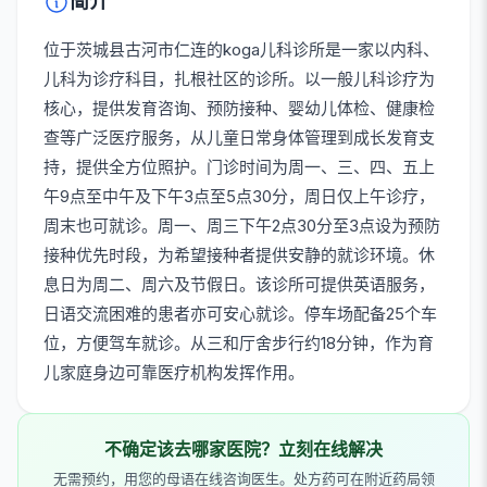
简介
位于茨城县古河市仁连的koga儿科诊所是一家以内科、
儿科为诊疗科目，扎根社区的诊所。以一般儿科诊疗为
核心，提供发育咨询、预防接种、婴幼儿体检、健康检
查等广泛医疗服务，从儿童日常身体管理到成长发育支
持，提供全方位照护。门诊时间为周一、三、四、五上
午9点至中午及下午3点至5点30分，周日仅上午诊疗，
周末也可就诊。周一、周三下午2点30分至3点设为预防
接种优先时段，为希望接种者提供安静的就诊环境。休
息日为周二、周六及节假日。该诊所可提供英语服务，
日语交流困难的患者亦可安心就诊。停车场配备25个车
位，方便驾车就诊。从三和厅舍步行约18分钟，作为育
儿家庭身边可靠医疗机构发挥作用。
不确定该去哪家医院？立刻在线解决
无需预约，用您的母语在线咨询医生。处方药可在附近药局领