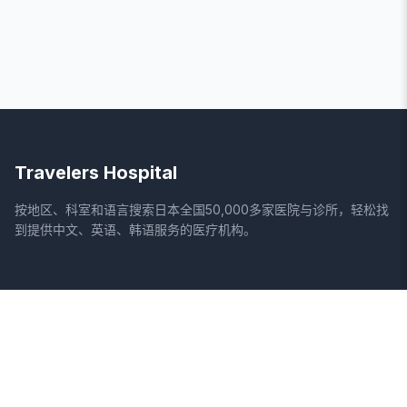
Travelers Hospital
按地区、科室和语言搜索日本全国50,000多家医院与诊所，轻松找
到提供中文、英语、韩语服务的医疗机构。
网站
法律信息
首页
服务条款
搜索医院
隐私政策