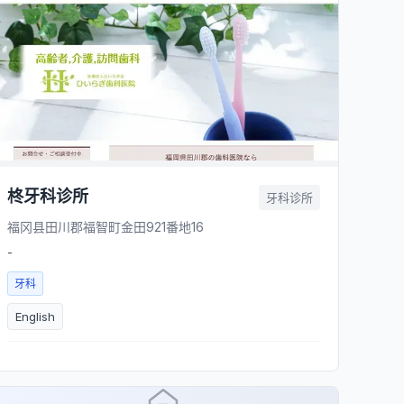
柊牙科诊所
牙科诊所
福冈县田川郡福智町金田921番地16
-
牙科
English