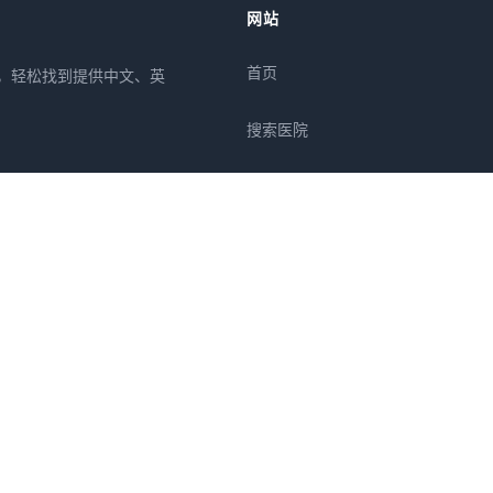
网站
首页
所，轻松找到提供中文、英
搜索医院
专栏
疾病
症状
关于我们