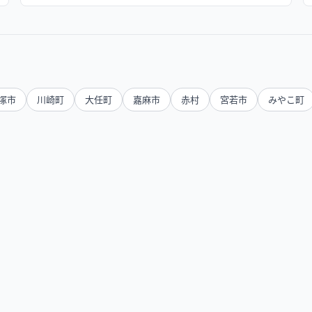
塚市
川崎町
大任町
嘉麻市
赤村
宮若市
みやこ町