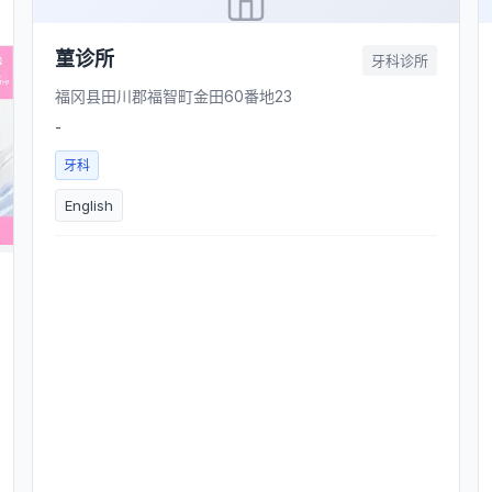
菫诊所
牙科诊所
福冈县田川郡福智町金田60番地23
-
牙科
English