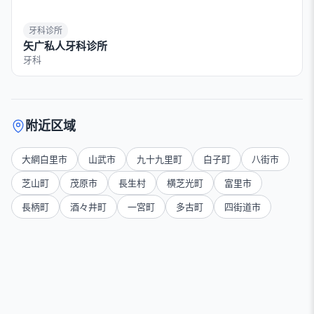
牙科诊所
矢广私人牙科诊所
牙科
附近区域
大網白里市
山武市
九十九里町
白子町
八街市
芝山町
茂原市
長生村
横芝光町
富里市
長柄町
酒々井町
一宮町
多古町
四街道市