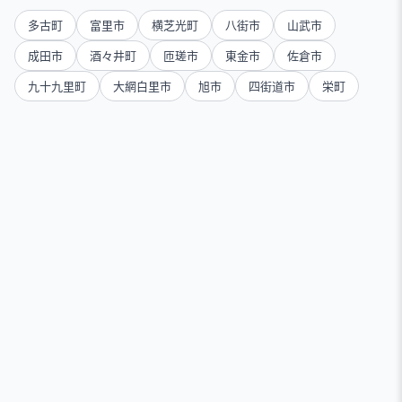
多古町
富里市
横芝光町
八街市
山武市
成田市
酒々井町
匝瑳市
東金市
佐倉市
九十九里町
大網白里市
旭市
四街道市
栄町