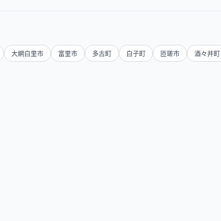
大網白里市
富里市
多古町
白子町
匝瑳市
酒々井町