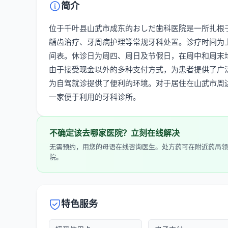
简介
位于千叶县山武市成东的おしだ歯科医院是一所扎根
龋齿治疗、牙周病护理等常规牙科处置。诊疗时间为上午9:
间表。休诊日为周四、周日及节假日，在周中和周末
由于接受现金以外的多种支付方式，为患者提供了广
为自驾就诊提供了便利的环境。对于居住在山武市周
一家便于利用的牙科诊所。
不确定该去哪家医院？立刻在线解决
无需预约，用您的母语在线咨询医生。处方药可在附近药局领
院。
特色服务