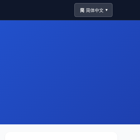
简
简体中文
▼