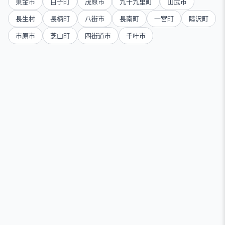
東金市
白子町
茂原市
九十九里町
山武市
長生村
長柄町
八街市
長南町
一宮町
睦沢町
市原市
芝山町
四街道市
千叶市