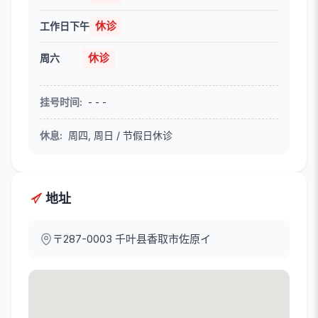
休诊
工作日下午
休诊
周六
挂号时间
:
- - -
休息
:
周四, 周日 / 节假日休诊
地址
〒287-0003
千叶县香取市佐原イ