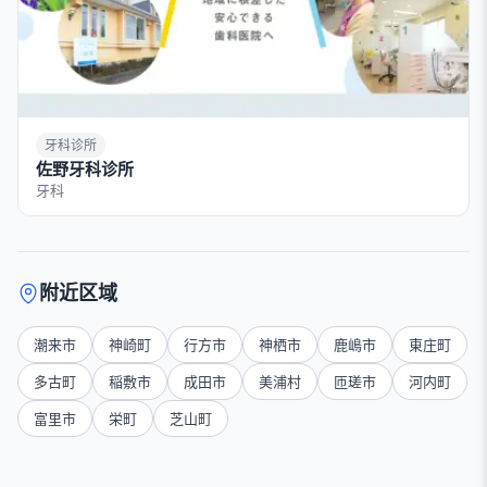
牙科诊所
佐野牙科诊所
牙科
附近区域
潮来市
神崎町
行方市
神栖市
鹿嶋市
東庄町
多古町
稲敷市
成田市
美浦村
匝瑳市
河内町
富里市
栄町
芝山町