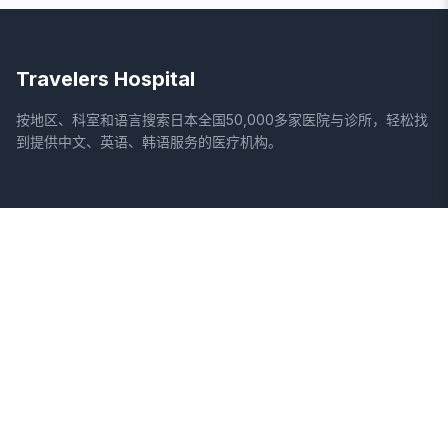
Travelers Hospital
按地区、科室和语言搜索日本全国50,000多家医院与诊所，轻松找
到提供中文、英语、韩语服务的医疗机构。
网站
法律信息
首页
服务条款
搜索医院
隐私政策
专栏
免责声明
疾病