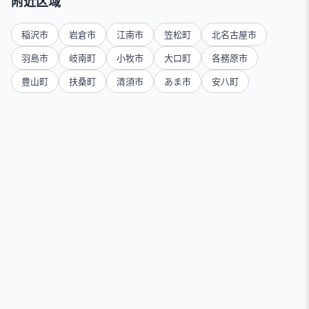
附近区域
稲沢市
岩倉市
江南市
笠松町
北名古屋市
羽島市
岐南町
小牧市
大口町
各務原市
豊山町
扶桑町
清須市
あま市
安八町