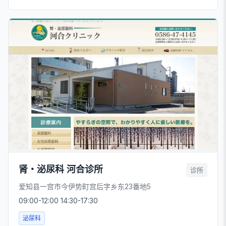
肾・泌尿科 河合诊所
诊所
爱知县一宫市今伊势町宫后字乡东23番地5
09:00-12:00 14:30-17:30
泌尿科