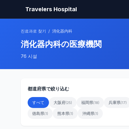
Travelers Hospital
진료과로 찾기
/
消化器内科
消化器内科
の医療機関
76
시설
都道府県で絞り込む
すべて
大阪府
福岡県
兵庫県
(
25
)
(
18
)
(
17
)
徳島県
熊本県
沖縄県
(
1
)
(
1
)
(
1
)