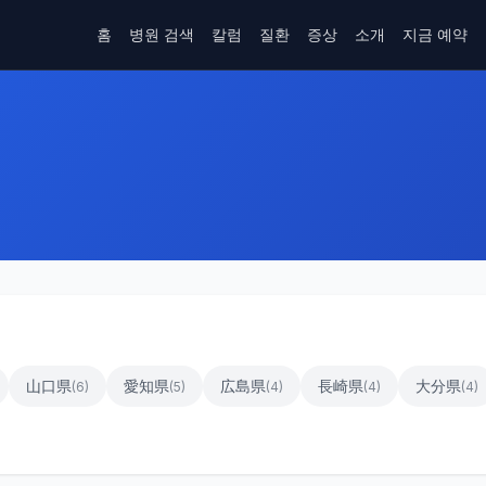
홈
병원 검색
칼럼
질환
증상
소개
지금 예약
山口県
愛知県
広島県
長崎県
大分県
(
6
)
(
5
)
(
4
)
(
4
)
(
4
)