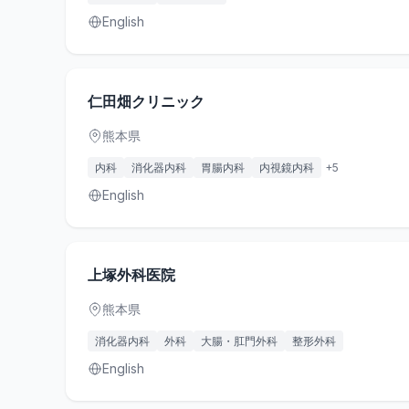
English
仁田畑クリニック
熊本県
内科
消化器内科
胃腸内科
内視鏡内科
+
5
English
上塚外科医院
熊本県
消化器内科
外科
大腸・肛門外科
整形外科
English