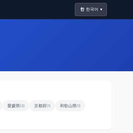
한
한국어
▼
愛媛県
京都府
和歌山県
(
3
)
(
1
)
(
1
)