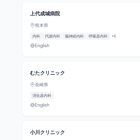
上代成城病院
熊本県
内科
代謝内科
脳神経内科
呼吸器内科
+
6
English
むたクリニック
長崎県
消化器内科
English
小川クリニック