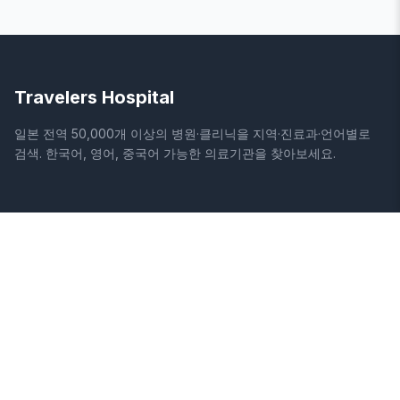
Travelers Hospital
일본 전역 50,000개 이상의 병원·클리닉을 지역·진료과·언어별로
검색. 한국어, 영어, 중국어 가능한 의료기관을 찾아보세요.
사이트
법적 정보
홈
이용약관
병원 검색
개인정보처리방침
칼럼
면책조항