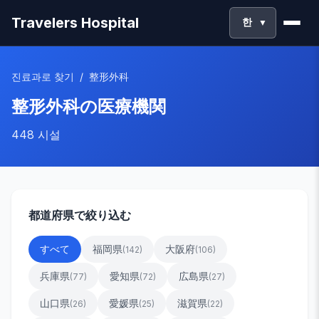
Travelers Hospital
한
▼
진료과로 찾기
/
整形外科
整形外科
の医療機関
448
시설
都道府県で絞り込む
すべて
福岡県
大阪府
(
142
)
(
106
)
兵庫県
愛知県
広島県
(
77
)
(
72
)
(
27
)
山口県
愛媛県
滋賀県
(
26
)
(
25
)
(
22
)