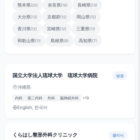
熊本県
奈良県
長崎県
(
20
)
(
19
)
(
13
)
大分県
京都府
岡山県
(
13
)
(
12
)
(
12
)
香川県
宮崎県
三重県
(
12
)
(
12
)
(
11
)
和歌山県
島根県
高知県
(
11
)
(
8
)
(
7
)
国立大学法人琉球大学 琉球大学病院
병원
沖縄県
内科
第二内科
外科
脳神経外科
+
19
English, 한국어
くらはし整形外科クリニック
클리닉