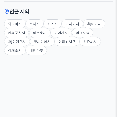
인근 지역
와라비시
토다시
시키시
아사카시
후j이미시
카와구치시
와코우시
니이자시
미요시정
후j이민오시
코시가야시
이타바시구
키요세시
아게오시
네리마구