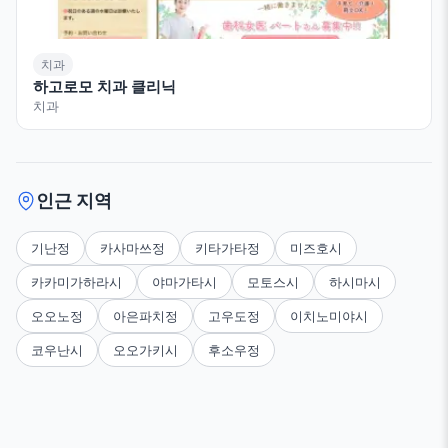
치과
하고로모 치과 클리닉
치과
인근 지역
기난정
카사마쓰정
키타가타정
미즈호시
카카미가하라시
야마가타시
모토스시
하시마시
오오노정
아은파치정
고우도정
이치노미야시
코우난시
오오가키시
후소우정