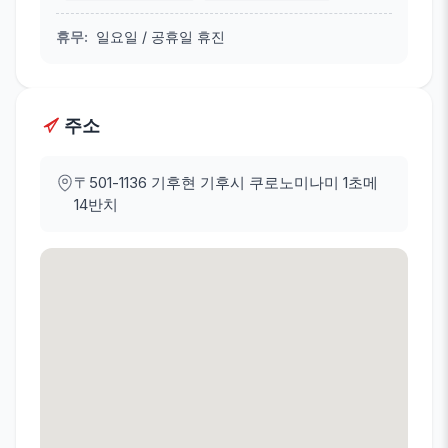
휴무
:
일요일 / 공휴일 휴진
주소
〒501-1136
기후현 기후시 쿠로노미나미 1초메
14반치