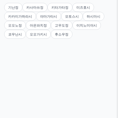
기난정
카사마쓰정
키타가타정
미즈호시
카카미가하라시
야마가타시
모토스시
하시마시
오오노정
아은파치정
고우도정
이치노미야시
코우난시
오오가키시
후소우정