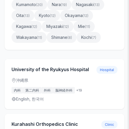
Kumamoto
Nara
Nagasaki
(
20
)
(
19
)
(
13
)
Oita
Kyoto
Okayama
(
13
)
(
12
)
(
12
)
Kagawa
Miyazaki
Mie
(
12
)
(
12
)
(
11
)
Wakayama
Shimane
Kochi
(
11
)
(
8
)
(
7
)
University of the Ryukyus Hospital
Hospital
沖縄県
内科
第二内科
外科
脳神経外科
+
19
English, 한국어
Kurahashi Orthopedics Clinic
Clinic