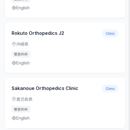
English
Rokuto Orthopedics J2
Clinic
沖縄県
整形外科
English
Sakanoue Orthopedics Clinic
Clinic
鹿児島県
整形外科
English