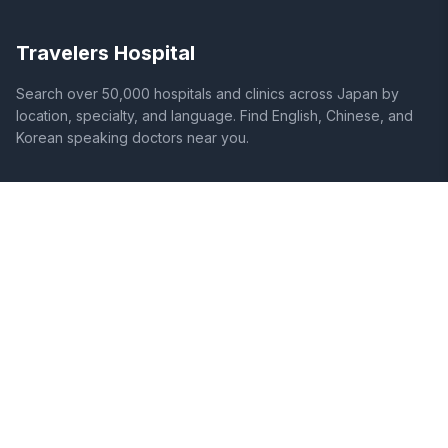
Travelers Hospital
Search over 50,000 hospitals and clinics across Japan by
location, specialty, and language. Find English, Chinese, and
Korean speaking doctors near you.
SITE
LEGAL
Home
Terms of Service
Search Hospitals
Privacy Policy
Columns
Disclaimer
Diseases