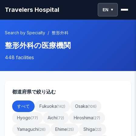
Travelers Hospital
EN
▼
Search by Specialty
/
整形外科
整形外科
の医療機関
448
facilities
都道府県で絞り込む
すべて
Fukuoka
Osaka
(
142
)
(
106
)
Hyogo
Aichi
Hiroshima
(
77
)
(
72
)
(
27
)
Yamaguchi
Ehime
Shiga
(
26
)
(
25
)
(
22
)